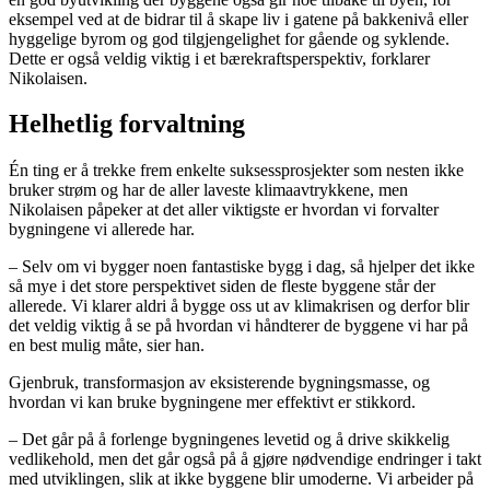
eksempel ved at de bidrar til å skape liv i gatene på bakkenivå eller
hyggelige byrom og god tilgjengelighet for gående og syklende.
Dette er også veldig viktig i et bærekraftsperspektiv, forklarer
Nikolaisen.
Helhetlig forvaltning
Én ting er å trekke frem enkelte suksessprosjekter som nesten ikke
bruker strøm og har de aller laveste klimaavtrykkene, men
Nikolaisen påpeker at det aller viktigste er hvordan vi forvalter
bygningene vi allerede har.
– Selv om vi bygger noen fantastiske bygg i dag, så hjelper det ikke
så mye i det store perspektivet siden de fleste byggene står der
allerede. Vi klarer aldri å bygge oss ut av klimakrisen og derfor blir
det veldig viktig å se på hvordan vi håndterer de byggene vi har på
en best mulig måte, sier han.
Gjenbruk, transformasjon av eksisterende bygningsmasse, og
hvordan vi kan bruke bygningene mer effektivt er stikkord.
– Det går på å forlenge bygningenes levetid og å drive skikkelig
vedlikehold, men det går også på å gjøre nødvendige endringer i takt
med utviklingen, slik at ikke byggene blir umoderne. Vi arbeider på