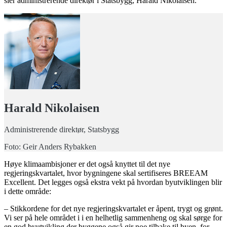
sier administrerende direktør i Statsbygg, Harald Nikolaisen.
Harald Nikolaisen
Administrerende direktør, Statsbygg
Foto: Geir Anders Rybakken
Høye klimaambisjoner er det også knyttet til det nye
regjeringskvartalet, hvor bygningene skal sertifiseres BREEAM
Excellent. Det legges også ekstra vekt på hvordan byutviklingen blir
i dette område:
– Stikkordene for det nye regjeringskvartalet er åpent, trygt og grønt.
Vi ser på hele området i i en helhetlig sammenheng og skal sørge for
en god byutvikling der byggene også gir noe tilbake til byen, for