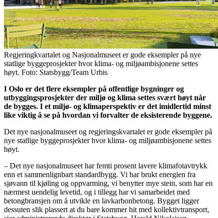
Regjeringkvartalet og Nasjonalmuseet er gode eksempler på nye
statlige byggeprosjekter hvor klima- og miljøambisjonene settes
høyt. Foto: Statsbygg/Team Urbis
I Oslo er det flere eksempler på offentlige bygninger og
utbyggingsprosjekter der miljø og klima settes svært høyt når
de bygges. I et miljø- og klimaperspektiv er det imidlertid minst
like viktig å se på hvordan vi forvalter de eksisterende byggene.
Det nye nasjonalmuseet og regjeringskvartalet er gode eksempler på
nye statlige byggeprosjekter hvor klima- og miljøambisjonene settes
høyt.
– Det nye nasjonalmuseet har femti prosent lavere klimafotavtrykk
enn et sammenlignbart standardbygg. Vi har brukt energien fra
sjøvann til kjøling og oppvarming, vi benytter mye stein, som har en
nærmest uendelig levetid, og i tillegg har vi samarbeidet med
betongbransjen om å utvikle en lavkarbonbetong. Bygget ligger
dessuten slik plassert at du bare kommer hit med kollektivtransport,