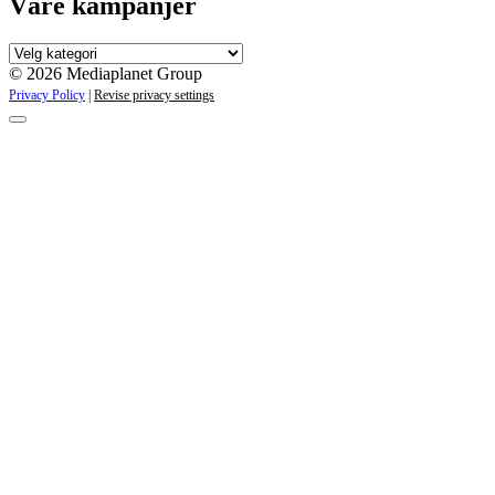
Våre kampanjer
Våre
kampanjer
© 2026 Mediaplanet Group
Privacy Policy
|
Revise privacy settings