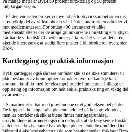
På mange måter er ByBi 50 prosent birøkterlag og 50 prosent
miljøorganisasjon.
– På den ene siden bruker vi mye tid på lobbyvirksomhet siden det
er en viktig del av virksomheten vår. På den andre siden arbeider vi
mot medlemsmassen. For omlag 400 arrangerer vi ulike
medlemsaktiviteter der de årlige grunnkursene i birøkting er viktigst.
I år hadde vi faktisk 70 medlemmer på kurs. Det viser at det er en
økende interesse og at stadig flere ønsker å bli birøktere i byen, sier
Brox.
Kartlegging og praktisk informasjon
ByBi kartlegger også sårbare områder slik at de ikke stimulerer til
økte bestander av honningbier i områder hvor de kanskje kan
komme i konflikt med for eksempel truede humlearter. I tillegg er
opplæring og informasjon om helt enkle, praktiske ting en viktig del
av arbeidet.
– Samarbeidet vi har med gravlundene er et godt eksempel på det.
De klipper ikke lenger alle plenene helt ned på hele gravlunden,
men lar områder stå slik at biene finner næringsgrunnlag.
Gravlundene informerer også om dette, slik at de besøkende forstår
at det er en bevisst tanke bak uklipte plener i enkelte områder. Det
bidrar til å øke bevisstheten til de som besøker stedet, forklarer Brox.