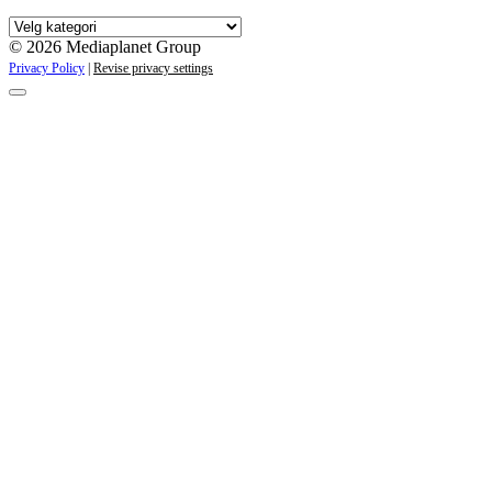
Våre
kampanjer
© 2026 Mediaplanet Group
Privacy Policy
|
Revise privacy settings