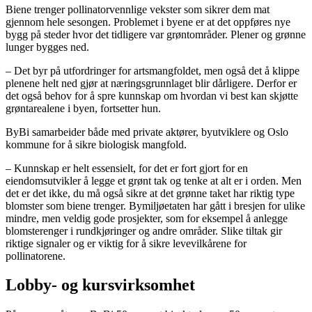
Biene trenger pollinatorvennlige vekster som sikrer dem mat
gjennom hele sesongen. Problemet i byene er at det oppføres nye
bygg på steder hvor det tidligere var grøntområder. Plener og grønne
lunger bygges ned.
– Det byr på utfordringer for artsmangfoldet, men også det å klippe
plenene helt ned gjør at næringsgrunnlaget blir dårligere. Derfor er
det også behov for å spre kunnskap om hvordan vi best kan skjøtte
grøntarealene i byen, fortsetter hun.
ByBi samarbeider både med private aktører, byutviklere og Oslo
kommune for å sikre biologisk mangfold.
– Kunnskap er helt essensielt, for det er fort gjort for en
eiendomsutvikler å legge et grønt tak og tenke at alt er i orden. Men
det er det ikke, du må også sikre at det grønne taket har riktig type
blomster som biene trenger. Bymiljøetaten har gått i bresjen for ulike
mindre, men veldig gode prosjekter, som for eksempel å anlegge
blomsterenger i rundkjøringer og andre områder. Slike tiltak gir
riktige signaler og er viktig for å sikre levevilkårene for
pollinatorene.
Lobby- og kursvirksomhet