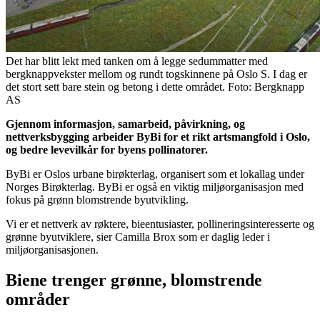
Det har blitt lekt med tanken om å legge sedummatter med
bergknappvekster mellom og rundt togskinnene på Oslo S. I dag er
det stort sett bare stein og betong i dette området. Foto: Bergknapp
AS
Gjennom informasjon, samarbeid, påvirkning, og
nettverksbygging arbeider ByBi for et rikt artsmangfold i Oslo,
og bedre levevilkår for byens pollinatorer.
ByBi er Oslos urbane birøkterlag, organisert som et lokallag under
Norges Birøkterlag. ByBi er også en viktig miljøorganisasjon med
fokus på grønn blomstrende byutvikling.
Vi er et nettverk av røktere, bieentusiaster, pollineringsinteresserte og
grønne byutviklere, sier Camilla Brox som er daglig leder i
miljøorganisasjonen.
Biene trenger grønne, blomstrende
områder