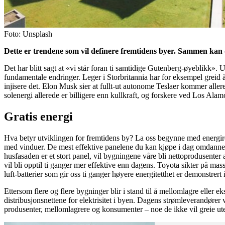
Foto: Unsplash
Dette er trendene som vil definere fremtidens byer. Sammen kan d
Det har blitt sagt at «vi står foran ti samtidige Gutenberg-øyeblikk».
fundamentale endringer. Leger i Storbritannia har for eksempel greid
injisere det. Elon Musk sier at fullt-ut autonome Teslaer kommer allered
solenergi allerede er billigere enn kullkraft, og forskere ved Los Ala
Gratis energi
Hva betyr utviklingen for fremtidens by? La oss begynne med energirev
med vinduer. De mest effektive panelene du kan kjøpe i dag omdanner en
husfasaden er et stort panel, vil bygningene våre bli nettoprodusenter 
vil bli opptil ti ganger mer effektive enn dagens. Toyota sikter på mas
luft-batterier som gir oss ti ganger høyere energitetthet er demonstrert 
Ettersom flere og flere bygninger blir i stand til å mellomlagre eller ek
distribusjonsnettene for elektrisitet i byen. Dagens strømleverandører
produsenter, mellomlagrere og konsumenter – noe de ikke vil greie ute