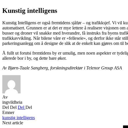
Kunstig intelligens
Kunstig Intelligens er også fremtidens sjåfør – og trafikksjef. Vi vil ku
automatisert. Grunnen er at det er mye lettere å realisere visjonen o
busser og droner vil snakke med hverandre, få instruks fra byens trafi
trafikkavvikling. Når bilene våre er «felleseie», og derfor ikke står s
parkeringsanlegg om å designe de slik at de enkelt kan gjøres om til bo
Å fullt ut forutsi fremtidens by er umulig, men noen aspekter er tydel
allerede bor i by, og dette bare øker.
Av Bjørn-Taale Sangberg, forskningsdirektør i Telenor Group ASA
Av
ingvildheia
Del
Del
Del
Del
Emner
kunstig intelligens
Next article