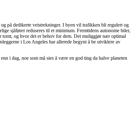
 og på dedikerte veistrekninger. I byen vil trafikken bli regulert og
lige sjåfører reduseres til et minimum. Fremtidens autonome biler,
går tomt, og hvor det er behov for dem. Det muliggjør nær optimal
lanleggerne i Los Angeles har allerede begynt å be utviklere av
ge enn i dag, noe som må sies å være en god ting da halve planeten