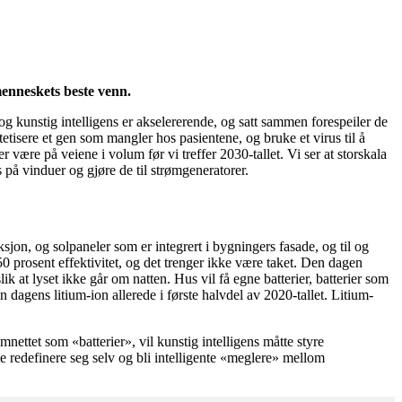
menneskets beste venn.
g kunstig intelligens er akselererende, og satt sammen forespeiler de
isere et gen som mangler hos pasientene, og bruke et virus til å
 være på veiene i volum før vi treffer 2030-tallet. Vi ser at storskala
 på vinduer og gjøre de til strømgeneratorer.
on, og solpaneler som er integrert i bygningers fasade, og til og
50 prosent effektivitet, og det trenger ikke være taket. Den dagen
k at lyset ikke går om natten. Hus vil få egne batterier, batterier som
 dagens litium-ion allerede i første halvdel av 2020-tallet. Litium-
ømnettet som «batterier», vil kunstig intelligens måtte styre
e redefinere seg selv og bli intelligente «meglere» mellom