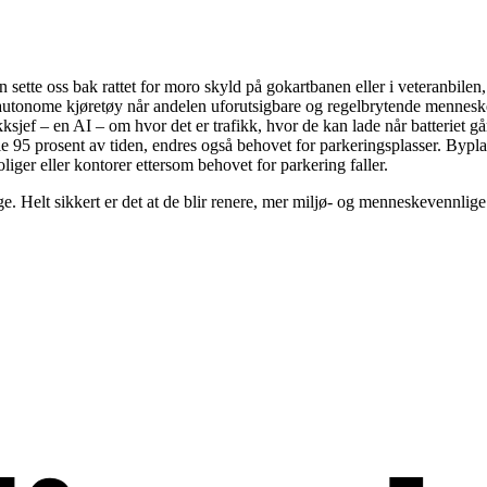
n sette oss bak rattet for moro skyld på gokartbanen eller i veteranbilen,
m autonome kjøretøy når andelen uforutsigbare og regelbrytende menneske
kksjef – en AI – om hvor det er trafikk, hvor de kan lade når batteriet 
tille 95 prosent av tiden, endres også behovet for parkeringsplasser. Byp
liger eller kontorer ettersom behovet for parkering faller.
ige. Helt sikkert er det at de blir renere, mer miljø- og menneskevennli