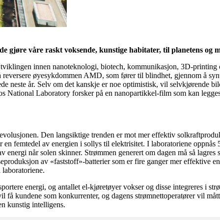
e gjøre våre raskt voksende, kunstige habitater, til planetens og 
 Utviklingen innen nanoteknologi, biotech, kommunikasjon, 3D-printing o
 å reversere øyesykdommen AMD, som fører til blindhet, gjennom å syntet
e neste år. Selv om det kanskje er noe optimistisk, vil selvkjørende biler
mos National Laboratory forsker på en nanopartikkel-film som kan legges
olusjonen. Den langsiktige trenden er mot mer effektiv solkraftproduksj
 femtedel av energien i sollys til elektrisitet. I laboratoriene oppnås 
av energi når solen skinner. Strømmen generert om dagen må så lagres sli
seproduksjon av «faststoff»-batterier som er fire ganger mer effektive enn
i laboratoriene.
sportere energi, og antallet el-kjøretøyer vokser og disse integreres i str
 vil få kundene som konkurrenter, og dagens strømnettoperatører vil mått
n kunstig intelligens.