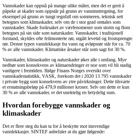
Vannskader kan oppstå på mange ulike måter, men det er greit å
påpeke at skader som oppstår på grunn av vanninntregning, for
eksempel på grunn av tungt regnfall om sommeren, teknisk sett
betegnes som klimaskader, selv om de i stor grad omtales som
vannskader. Skade forårsaket av værfenomener som storm og flom
betegnes på sin side som naturskader. Vannskader, i tradisjonell
forstand, skyldes ofte feilmonterte rør, utgått levetid og frostsprengte
rør. Denne typen vannlekkasje fra vann og avløpsrør står for ca. 70
% av alle vannskader. Klimatiske årsaker står som sagt for 30 %.
Vannskader, klimaskader og naturskader øker alle i omfang. Mye
nedbør som konsekvens av klimaendringer er noe som vil bli stadig
vanligere i fremtiden. Ifølge Finans Norges oversikt over
vannskadestatistikk, VASK, forekom det i 2020 13 795 vannskader
i private bygg som konsekvens av ytre påvirkninger. Dette tilsvarte
et erstatningsbeløp på 479,9 millioner kroner. Selv om dette er kun
30 % av alle vannskader, er det unektelig en betydelig sum.
Hvordan forebygge vannskader og
klimaskader
Det er flere steg du kan ta for å beskytte mot innvendige
vannlekkasjer. SINTEF anbefaler at du gjør følgende: