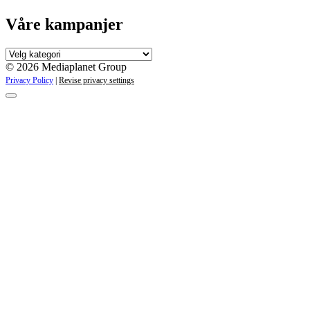
Våre kampanjer
Våre
kampanjer
© 2026 Mediaplanet Group
Privacy Policy
|
Revise privacy settings