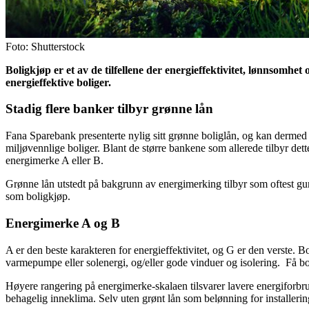
Foto: Shutterstock
Boligkjøp er et av de tilfellene der energieffektivitet, lønnsomhe
energieffektive boliger.
Stadig flere banker tilbyr grønne lån
Fana Sparebank presenterte nylig sitt grønne boliglån, og kan dermed 
miljøvennlige boliger. Blant de større bankene som allerede tilbyr det
energimerke A eller B.
Grønne lån utstedt på bakgrunn av energimerking tilbyr som oftest guns
som boligkjøp.
Energimerke A og B
A er den beste karakteren for energieffektivitet, og G er den verste.
varmepumpe eller solenergi, og/eller gode vinduer og isolering. Få boli
Høyere rangering på energimerke-skalaen tilsvarer lavere energiforbruk,
behagelig inneklima. Selv uten grønt lån som belønning for installering