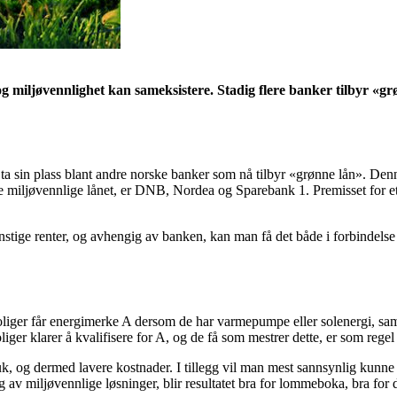
t og miljøvennlighet kan sameksistere. Stadig flere banker tilbyr «gr
ta sin plass blant andre norske banker som nå tilbyr «grønne lån». Denn
te miljøvennlige lånet, er DNB, Nordea og Sparebank 1. Premisset for et
tige renter, og avhengig av banken, kan man få det både i forbindelse m
 Boliger får energimerke A dersom de har varmepumpe eller solenergi, sa
ger klarer å kvalifisere for A, og de få som mestrer dette, er som regel
 og dermed lavere kostnader. I tillegg vil man mest sannsynlig kunne få s
 av miljøvennlige løsninger, blir resultatet bra for lommeboka, bra for 