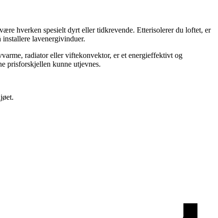
ære hverken spesielt dyrt eller tidkrevende. Etterisolerer du loftet, er
 installere lavenergivinduer.
arme, radiator eller viftekonvektor, er et energieffektivt og
ne prisforskjellen kunne utjevnes.
jøet.