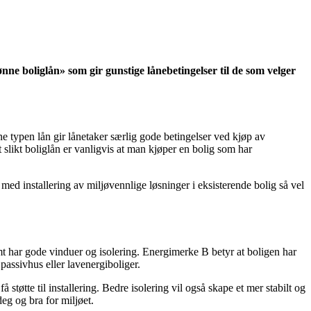
ønne boliglån» som gir gunstige lånebetingelser til de som velger
e typen lån gir lånetaker særlig gode betingelser ved kjøp av
 slikt boliglån er vanligvis at man kjøper en bolig som har
ed installering av miljøvennlige løsninger i eksisterende bolig så vel
mt har gode vinduer og isolering. Energimerke B betyr at boligen har
 passivhus eller lavenergiboliger.
tøtte til installering. Bedre isolering vil også skape et mer stabilt og
deg og bra for miljøet.