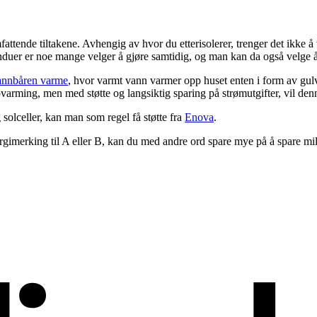
attende tiltakene. Avhengig av hvor du etterisolerer, trenger det ikke å v
induer er noe mange velger å gjøre samtidig, og man kan da også velge å
nnbåren varme
, hvor varmt vann varmer opp huset enten i form av gulvv
ppvarming, men med støtte og langsiktig sparing på strømutgifter, vil den
solceller, kan man som regel få støtte fra
Enova
.
gimerking til A eller B, kan du med andre ord spare mye på å spare mil