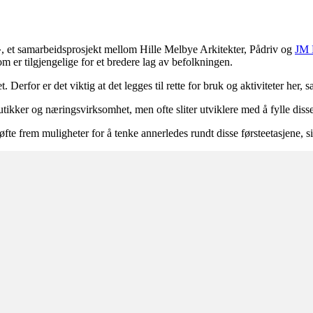
», et samarbeidsprosjekt mellom Hille Melbye Arkitekter, Pådriv og
JM 
om er tilgjengelige for et bredere lag av befolkningen.
Derfor er det viktig at det legges til rette for bruk og aktiviteter her, s
utikker og næringsvirksomhet, men ofte sliter utviklere med å fylle disse
løfte frem muligheter for å tenke annerledes rundt disse førsteetasjene, s