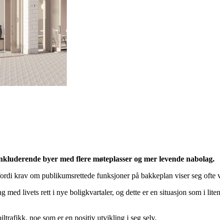
er inkluderende byer med flere møteplasser og mer levende nabolag.
 fordi krav om publikumsrettede funksjoner på bakkeplan viser seg ofte v
g med livets rett i nye boligkvartaler, og dette er en situasjon som i lit
iltrafikk, noe som er en positiv utvikling i seg selv.