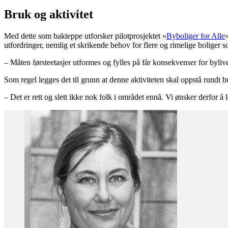
Bruk og aktivitet
Med dette som bakteppe utforsker pilotprosjektet «
Byboliger for Alle
utfordringer, nemlig et skrikende behov for flere og rimelige boliger s
– Måten førsteetasjer utformes og fylles på får konsekvenser for bylivet. 
Som regel legges det til grunn at denne aktiviteten skal oppstå rundt b
– Det er rett og slett ikke nok folk i området ennå. Vi ønsker derfor å 