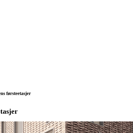
yens førsteetasjer
etasjer