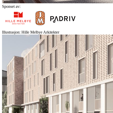
Sponset av:
Illustrasjon: Hille Melbye Arkitekter