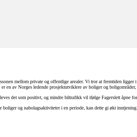
n mellom private og offentlige arealer. Vi tror at fremtiden ligger i st
er en av Norges ledende prosjektutviklere av boliger og boligområder, 
eves det som positivt, og mindre biltrafikk vil ifølge Fagerslett åpne for
e boliger og nabolagsaktiviteter i en periode, kan dette gi økt inntjening.